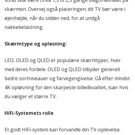
sofa) skal være cirka 1,5 til 2,5 gange diagonalmålet på
skærmen. Overvej også placeringen; dit TV bør være i
øjenhøjde, når du sidder ned, for at undgå
nakkebelastning.
Skærmtype og opløsning:
LED, OLED og QLED er populære skærmtyper, hver
med deres fordele. OLED og QLED tilbyder generelt
bedre sortniveauer og farvegengivelse. Gå efter mindst
4K opløsning for den skarpeste billedkvalitet, især hvis
du vælger et større TV.
HiFi-Systemets rolle
Et godt HiFi-system kan forvandle din TV-oplevelse.