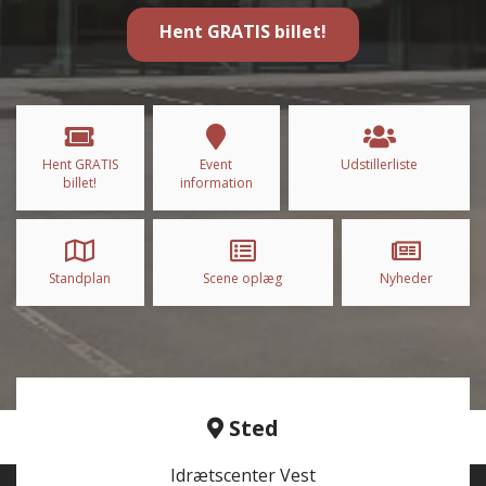
Hent GRATIS billet!
Hent GRATIS
Event
Udstillerliste
billet!
information
Standplan
Scene oplæg
Nyheder
Sted
Idrætscenter Vest